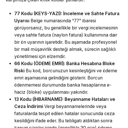
77 Kodu (KEYS-YAZI): İnceleme ve Sahte Fatura
Uyarısı
Belge numarasında “77” ibaresi
görüyorsanız, bu genellikle bir vergi incelemesinin
veya sahte fatura (naylon fatura) kullanımına dair
bir ön uyarının işaretidir. Bu aşamada profesyonel
bir mali müşavirlik desteği almak, sürecin sağlıklı
yönetilmesi için elzemdir.
66 Kodu (ÖDEME EMRİ): Banka Hesabına Bloke
Riski
Bu kod, borcunuzun kesinleştiğini ve ödeme
emri aşamasına gelindiğini gösterir. Borcun
ödenmemesi durumunda banka hesaplarına e-
haciz (bloke) uygulanması yakındır.
13 Kodu (İHBARNAME): Beyanname Hataları ve
Ceza İndirimi
Vergi
beyannamelerinde veya
faturalarda tespit edilen hatalar sonucunda ceza
kesildiğini ifade eder. Bu tebligatı aldıktan sonra
kanuni süreler içinde (genellikle 30 gün) ödeme