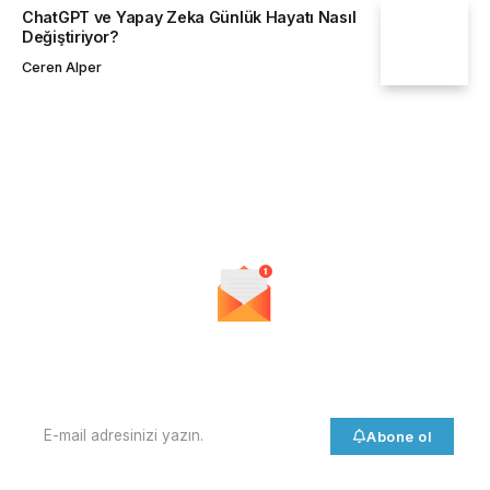
ChatGPT ve Yapay Zeka Günlük Hayatı Nasıl
Değiştiriyor?
Ceren Alper
Bültenimize Abone Olun
Her gün ve her hafta en güncel haberleri ve son dakika
gelişmelerini alın!
Abone ol