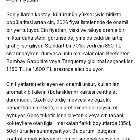
Son yıllarda kokteyl kültürünün yükselişiyle birlikte
popülaritesi artan cin, 2026 fiyat listelerinde de önemli
bir yer tutuyor. Cin fiyatları, viski ve rakıya oranla bir
miktar daha stabil görünse de, yine de ciddi bir artış
grafiği sergiliyor. Standart bir 70’lik yerli cin 850 TL
civarındayken, dünyaca ünlü markalar olan Beefeater,
Bombay Sapphire veya Tanqueray gibi ithal seçenekler
1.150 TL ile 1.600 TL arasında alıcı buluyor.
Cin fiyatlarını etkileyen en önemli unsur, kullanılan
aromatik bitkilerin (botaniklerin) kalitesi ve ithalat
durumudur. Özellikle ardıç meyvesi ve egzotik
baharatların maliyeti, cin üretiminde belirleyici rol
oynuyor. Genç tüketicilerin cin-tonik veya cin tabanlı
kokteyllere olan ilgisi, markaları farklı boyutlarda (35cl,
50cl) ürünler sunmaya itiyor. Bu durum, bütçesini
kontrol etmek isteyenler için bir seçenek sunsa da, litre