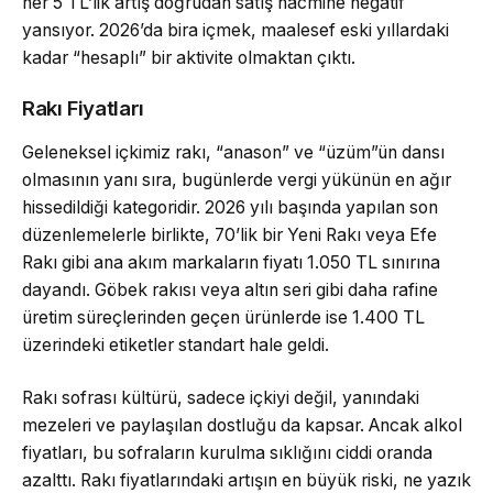
her 5 TL’lik artış doğrudan satış hacmine negatif
yansıyor. 2026’da bira içmek, maalesef eski yıllardaki
kadar “hesaplı” bir aktivite olmaktan çıktı.
Rakı Fiyatları
Geleneksel içkimiz rakı, “anason” ve “üzüm”ün dansı
olmasının yanı sıra, bugünlerde vergi yükünün en ağır
hissedildiği kategoridir. 2026 yılı başında yapılan son
düzenlemelerle birlikte, 70’lik bir Yeni Rakı veya Efe
Rakı gibi ana akım markaların fiyatı 1.050 TL sınırına
dayandı. Göbek rakısı veya altın seri gibi daha rafine
üretim süreçlerinden geçen ürünlerde ise 1.400 TL
üzerindeki etiketler standart hale geldi.
Rakı sofrası kültürü, sadece içkiyi değil, yanındaki
mezeleri ve paylaşılan dostluğu da kapsar. Ancak alkol
fiyatları, bu sofraların kurulma sıklığını ciddi oranda
azalttı. Rakı fiyatlarındaki artışın en büyük riski, ne yazık