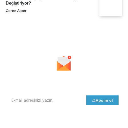
Değiştiriyor?
Ceren Alper
Bültenimize Abone Olun
Her gün ve her hafta en güncel haberleri ve son dakika
gelişmelerini alın!
Abone ol