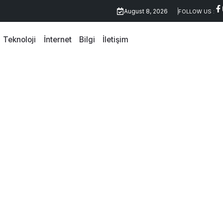
Uykuda Beynimizde Neler Olur
August 8, 2026
FOLLOW US :
Teknoloji
İnternet
Bilgi
İletişim